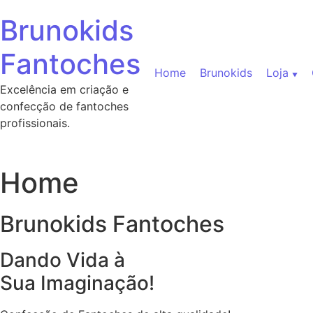
Ir para o conteúdo
Brunokids
Fantoches
Home
Brunokids
Loja
Excelência em criação e
confecção de fantoches
profissionais.
Home
Brunokids Fantoches
Dando Vida à
Sua Imaginação!